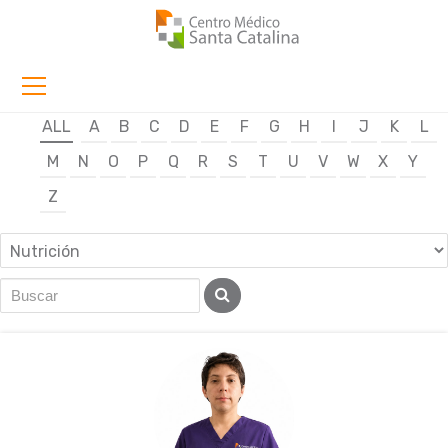
ALL
A
B
C
D
E
F
G
H
I
J
K
L
M
N
O
P
Q
R
S
T
U
V
W
X
Y
Z