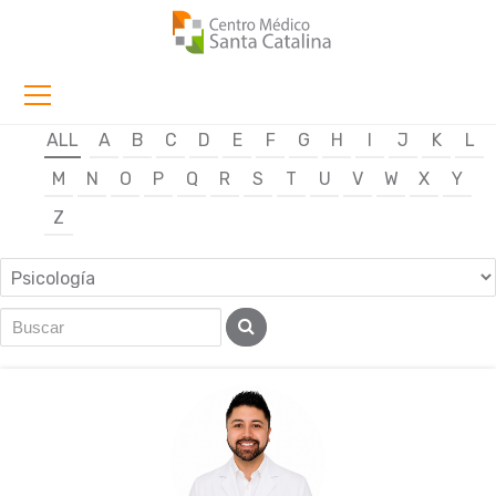
ALL
A
B
C
D
E
F
G
H
I
J
K
L
M
N
O
P
Q
R
S
T
U
V
W
X
Y
Z