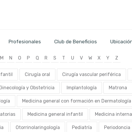
Profesionales
Club de Beneficios
Ubicació
M
N
O
P
Q
R
S
T
U
V
W
X
Y
Z
nfantil
Cirugía oral
Cirugía vascular periférica
Ginecología y Obstetricia
Implantología
Matrona
logía
Medicina general con formación en Dermatología
atorias
Medicina general infantil
Medicina interna
ia
Otorrinolaringología
Pediatría
Periodoncia