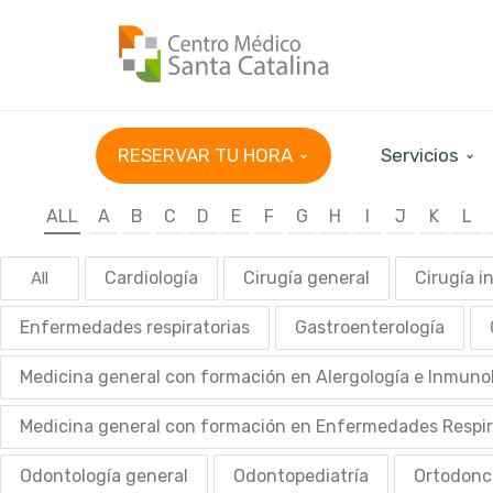
RESERVAR TU HORA
Servicios
ALL
A
B
C
D
E
F
G
H
I
J
K
L
Cardiología
Cirugía general
Cirugía i
All
Enfermedades respiratorias
Gastroenterología
Medicina general con formación en Alergología e Inmuno
Medicina general con formación en Enfermedades Respir
Odontología general
Odontopediatría
Ortodonc