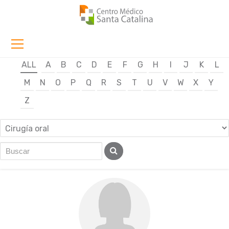
ALL
A
B
C
D
E
F
G
H
I
J
K
L
M
N
O
P
Q
R
S
T
U
V
W
X
Y
Z