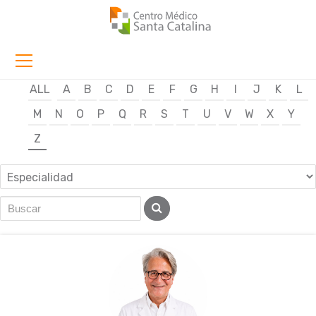
ALL
A
B
C
D
E
F
G
H
I
J
K
L
M
N
O
P
Q
R
S
T
U
V
W
X
Y
Z