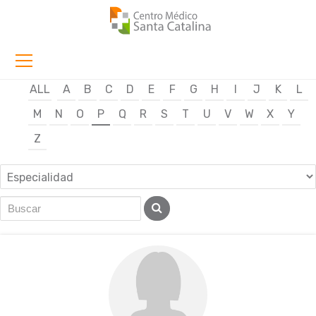
ALL
A
B
C
D
E
F
G
H
I
J
K
L
M
N
O
P
Q
R
S
T
U
V
W
X
Y
Z