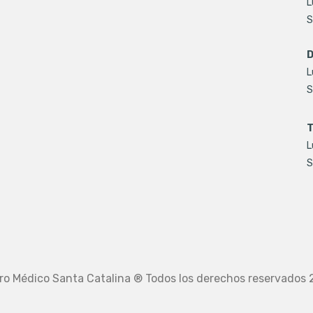
L
S
D
L
S
T
L
S
ro Médico Santa Catalina ® Todos los derechos reservados 