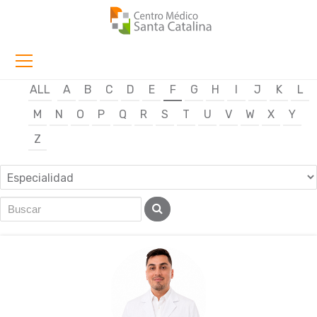
ALL
A
B
C
D
E
F
G
H
I
J
K
L
M
N
O
P
Q
R
S
T
U
V
W
X
Y
Z