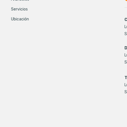
Servicios
Ubicación
C
L
S
D
L
S
T
L
S