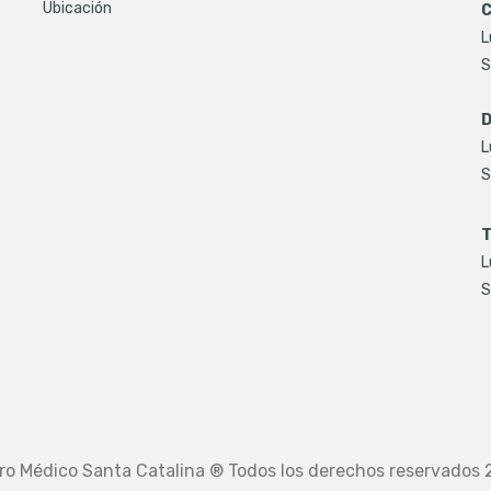
Ubicación
C
L
S
D
L
S
T
L
S
ro Médico Santa Catalina ® Todos los derechos reservados 