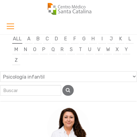
ALL
A
B
C
D
E
F
G
H
I
J
K
L
M
N
O
P
Q
R
S
T
U
V
W
X
Y
Z