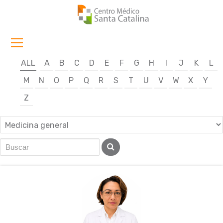
ALL
A
B
C
D
E
F
G
H
I
J
K
L
M
N
O
P
Q
R
S
T
U
V
W
X
Y
Z