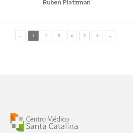
Ruben Platzman
←
1
2
3
4
5
6
→