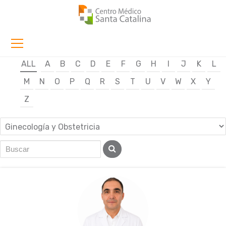
ALL
A
B
C
D
E
F
G
H
I
J
K
L
M
N
O
P
Q
R
S
T
U
V
W
X
Y
Z