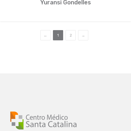
Yuransi Gondelles
←
1
2
→