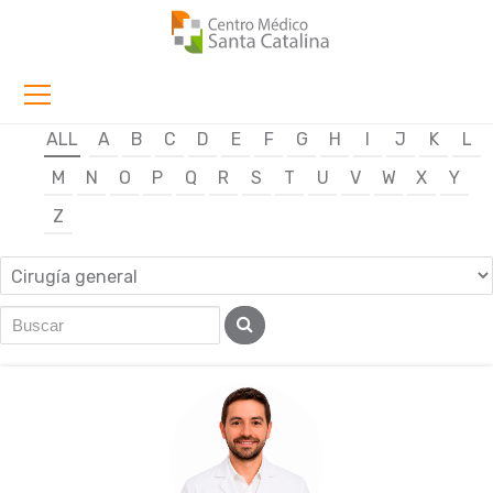
ALL
A
B
C
D
E
F
G
H
I
J
K
L
M
N
O
P
Q
R
S
T
U
V
W
X
Y
Z