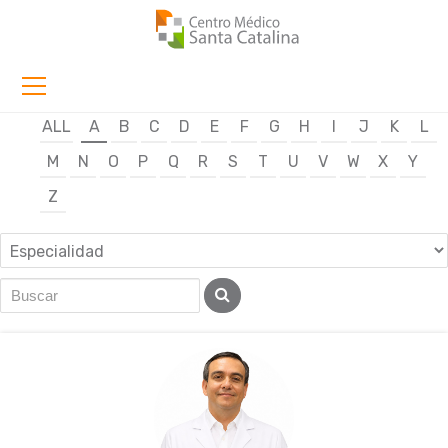
ALL
A
B
C
D
E
F
G
H
I
J
K
L
M
N
O
P
Q
R
S
T
U
V
W
X
Y
Z