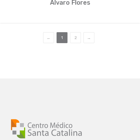
Álvaro Flores
←
1
2
→