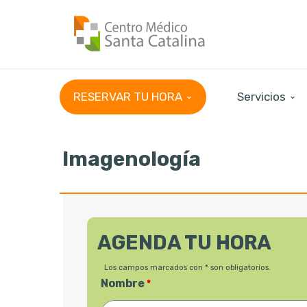
RESERVAR TU HORA
Servicios
Imagenología
AGENDA TU HORA
Los campos marcados con * son obligatorios.
Nombre
*