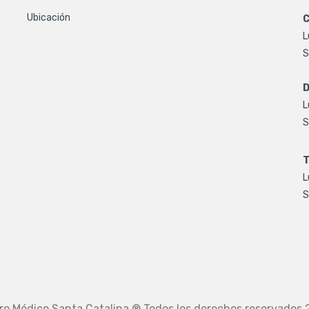
Ubicación
C
L
S
D
L
S
T
L
S
ro Médico Santa Catalina ® Todos los derechos reservados 