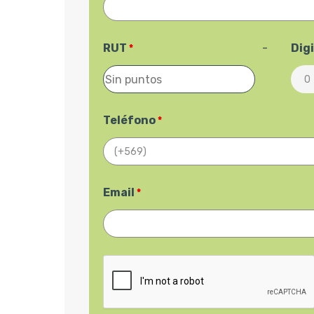
RUT
-
Dig
*
Teléfono
*
Email
*